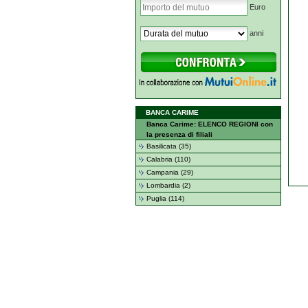
Euro
anni
BANCA CARIME
Banca Carime: ELENCO REGIONI con
la presenza di filiali
Basilicata (35)
Calabria (110)
Campania (29)
Lombardia (2)
Puglia (114)