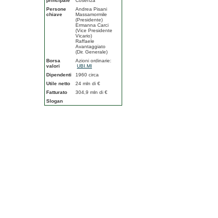
principale
Cosenza
Persone
Andrea Pisani
chiave
Massamormile
(Presidente)
Ermanna Carci
(Vice Presidente
Vicario)
Raffaele
Avantaggiato
(Dir. Generale)
Borsa
Azioni ordinarie:
valori
UBI.MI
Dipendenti
1960 circa
Utile netto
24 mln di €
Fatturato
304,9 mln di €
Slogan