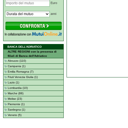
Euro
anni
BANCA DELL'ADRIATICO
ALTRE REGIONI con la presenza di
filiali di Banca dell'Adriatico
Abruzzo (110)
Campania (1)
Emilia Romagna (7)
Friuli Venezia Giulia (1)
Lazio (1)
Lombardia (10)
Marche (88)
Molise (23)
Piemonte (1)
Sardegna (1)
Veneto (5)