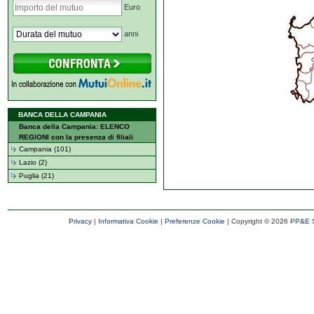
Euro
anni
BANCA DELLA CAMPANIA
Banca della Campania: ELENCO
REGIONI con la presenza di filiali
Campania (101)
Lazio (2)
Puglia (21)
Privacy
|
Informativa Cookie
|
Preferenze Cookie
| Copyright ©
2026
PP&E S.