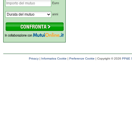
Euro
anni
Privacy
|
Informativa Cookie
|
Preferenze Cookie
| Copyright ©
2026
PP&E S.