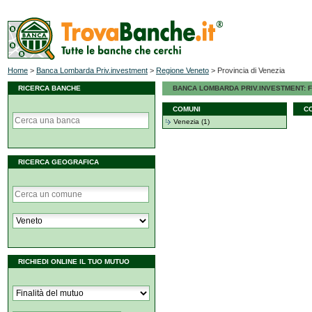
Home
>
Banca Lombarda Priv.investment
>
Regione Veneto
>
Provincia di Venezia
RICERCA BANCHE
BANCA LOMBARDA PRIV.INVESTMENT: FIL
COMUNI
C
Venezia (1)
RICERCA GEOGRAFICA
RICHIEDI ONLINE IL TUO MUTUO