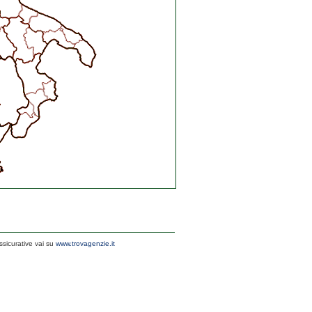
ssicurative vai su
www.trovagenzie.it