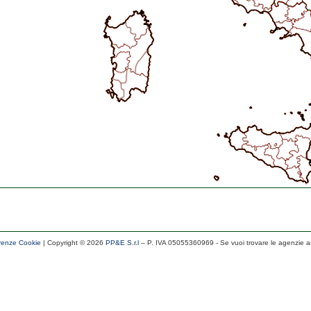
renze Cookie
| Copyright ©
2026
PP&E S.r.l
– P. IVA 05055360969
- Se vuoi trovare le agenzie a