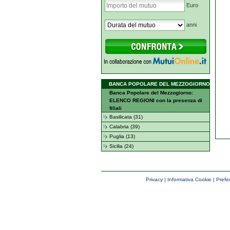
Euro
anni
BANCA POPOLARE DEL MEZZOGIORNO
Banca Popolare del Mezzogiorno:
ELENCO REGIONI con la presenza di
filiali
Basilicata (31)
Calabria (39)
Puglia (13)
Sicilia (24)
Privacy
|
Informativa Cookie
|
Prefe