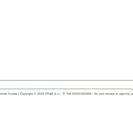
renze Cookie
| Copyright ©
2026
PP&E S.r.l
– P. IVA 05055360969
- Se vuoi trovare le agenzie a