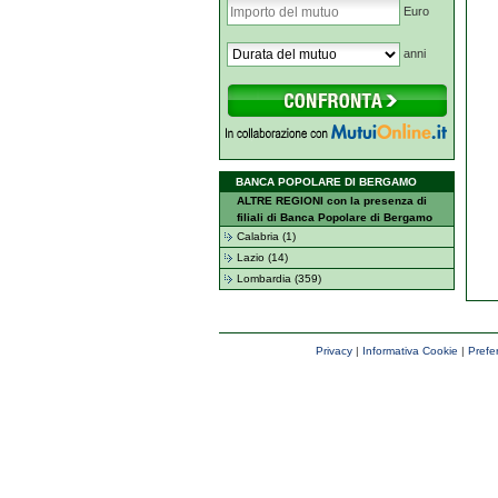
Euro
anni
BANCA POPOLARE DI BERGAMO
ALTRE REGIONI con la presenza di
filiali di Banca Popolare di Bergamo
Calabria (1)
Lazio (14)
Lombardia (359)
Privacy
|
Informativa Cookie
|
Prefe