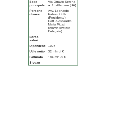
Sede
Via Ottavio Serena
principale
n. 13 Altamura (BA)
Persone
Avv. Leonardo
chiave
Patroni Griffi
(Presidente)
Dott. Alessandro
Maria Piozzi
(Amministratore
Delegato)
Borsa
valori
Dipendenti
1025
Utile netto
32 mln di €
Fatturato
184 mln di €
Slogan