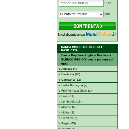
Euro
anni
BANCA POPOLARE PUGLIA E
BASILICATA
Banca Popolare Puglia e Basilicata:
ELENCO REGIONI con la presenza di
filiali
Abruzzo (4)
Basilicata (10)
Campania (12)
Emilia Romagna (2)
Friuli Venezia Giulia (1)
Lazio (11)
Lombardia (13)
Marche (4)
Molise (2)
Piemonte (6)
Puglia (65)
Veneto (6)