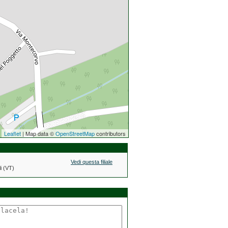
Leaflet
| Map data ©
OpenStreetMap
contributors
Vedi questa filiale
i (VT)