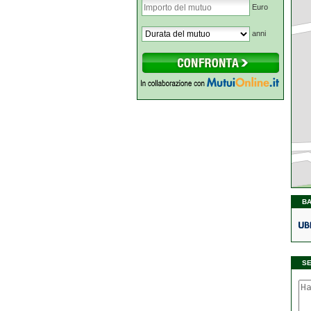
Euro
anni
BA
S