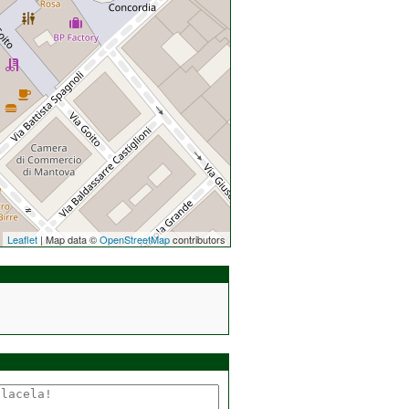
Leaflet
| Map data ©
OpenStreetMap
contributors