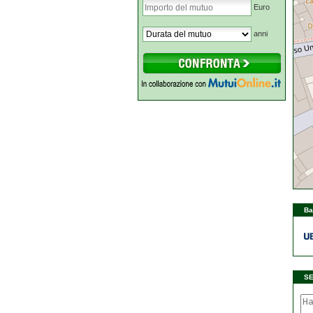
Euro
anni
Ba
S