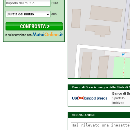
Euro
anni
Banco di Brescia: mappa della filiale di 
Banco di B
Sportello
Indirizzo
SEGNALAZIONE