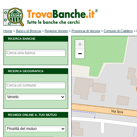
Home
>
Banco di Brescia
>
Regione Veneto
>
Provincia di Verona
>
Comune di Caldiero
>
RICERCA BANCHE
+
−
RICERCA GEOGRAFICA
RICHIEDI ONLINE IL TUO MUTUO