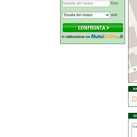
Euro
anni
BA
S