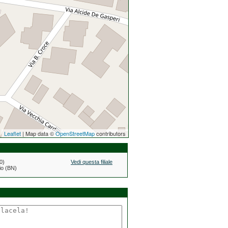
Leaflet
| Map data ©
OpenStreetMap
contributors
0)
Vedi questa filiale
io (BN)