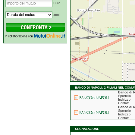
Euro
anni
BANCO DI NAPOLI: 2 FILIALI NEL COMU
Banco di N
Sportello
Indirizzo
Contatti
Banco di N
Sportello
Indirizzo
Contatti
SEGNALAZIONE