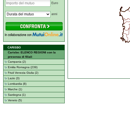
Euro
anni
CARISBO
Carisbo: ELENCO REGIONI con la
presenza di filiali
Campania (2)
Emilia Romagna (239)
Friuli Venezia Giulia (2)
Lazio (3)
Lombardia (8)
Marche (1)
Sardegna (1)
Veneto (5)