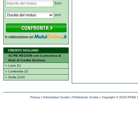
Euro
anni
CREDITO SICILIANO
ALTRE REGIONI con la presenza di
filiali di Credito Siciliano
Lazio (1)
Lombardia (2)
Sicilia (124)
Privacy
|
Informativa Cookie
|
Preferenze Cookie
| Copyright ©
2026
PP&E S.