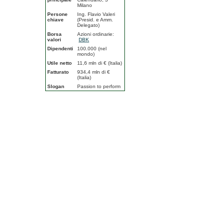
Milano
Persone
Ing. Flavio Valeri
chiave
(Presid. e Amm.
Delegato)
Borsa
Azioni ordinarie:
valori
DBK
Dipendenti
100.000 (nel
mondo)
Utile netto
11,6 mln di € (Italia)
Fatturato
934,4 mln di €
(Italia)
Slogan
Passion to perform