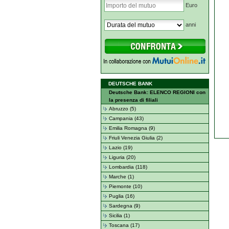
Euro
anni
DEUTSCHE BANK
Deutsche Bank: ELENCO REGIONI con
la presenza di filiali
Abruzzo (5)
Campania (43)
Emilia Romagna (9)
Friuli Venezia Giulia (2)
Lazio (19)
Liguria (20)
Lombardia (118)
Marche (1)
Piemonte (10)
Puglia (16)
Sardegna (9)
Sicilia (1)
Toscana (17)