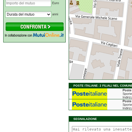
Euro
anni
POSTE ITALIANE: 2 FILIALI NEL COMUNE
Poste 
Sporte
Indiriz
Poste 
Sporte
Indiriz
SEGNALAZIONE