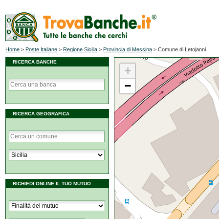
Home
>
Poste Italiane
>
Regione Sicilia
>
Provincia di Messina
>
Comune di Letojanni
RICERCA BANCHE
+
−
RICERCA GEOGRAFICA
RICHIEDI ONLINE IL TUO MUTUO