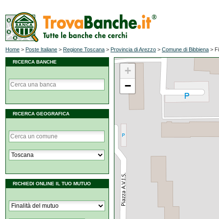
Home
>
Poste Italiane
>
Regione Toscana
>
Provincia di Arezzo
>
Comune di Bibbiena
>
F
RICERCA BANCHE
+
−
RICERCA GEOGRAFICA
RICHIEDI ONLINE IL TUO MUTUO