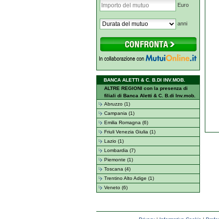
Euro
anni
BANCA ALETTI & C. B.DI INV.MOB.
ALTRE REGIONI con la presenza di
filiali di Banca Aletti & C. B.di Inv.mob.
Abruzzo (1)
Campania (1)
Emilia Romagna (6)
Friuli Venezia Giulia (1)
Lazio (1)
Lombardia (7)
Piemonte (1)
Toscana (4)
Trentino Alto Adige (1)
Veneto (6)