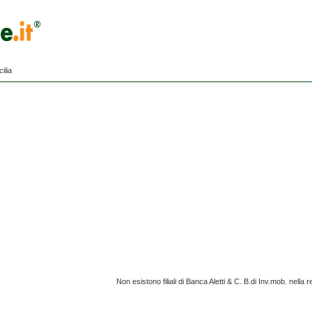
ilia
Non esistono filiali di Banca Aletti & C. B.di Inv.mob. nella r