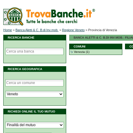
Home
>
Banca Aletti & C. B.di Inv.mob.
>
Regione Veneto
>
Provincia di Venezia
RICERCA BANCHE
BANCA ALETTI & C. B.DI INV.MOB.: FILI
COMUNI
C
Venezia (1)
RICERCA GEOGRAFICA
RICHIEDI ONLINE IL TUO MUTUO