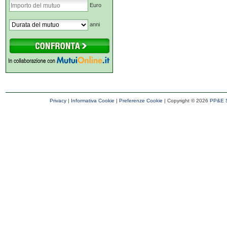
Euro
anni
Privacy
|
Informativa Cookie
|
Preferenze Cookie
| Copyright ©
2026
PP&E S.