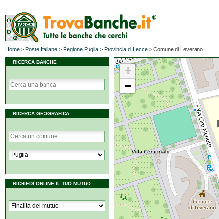
Home
>
Poste Italiane
>
Regione Puglia
>
Provincia di Lecce
>
Comune di Leverano
RICERCA BANCHE
+
−
RICERCA GEOGRAFICA
RICHIEDI ONLINE IL TUO MUTUO