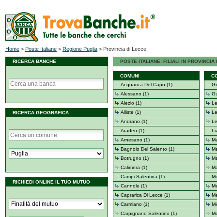
Home
>
Poste Italiane
>
Regione Puglia
>
Provincia di Lecce
RICERCA BANCHE
POSTE ITALIANE: FILIALI IN PROVINCIA
COMUNI
C
Acquarica Del Capo (1)
Gi
Alessano (1)
Gu
Alezio (1)
Le
Alliste (1)
Le
RICERCA GEOGRAFICA
Andrano (1)
Le
Aradeo (1)
Li
Arnesano (1)
Ma
Bagnolo Del Salento (1)
Ma
Botrugno (1)
Ma
Calimera (1)
Ma
Campi Salentina (1)
Me
RICHIEDI ONLINE IL TUO MUTUO
Cannole (1)
Me
Caprarica Di Lecce (1)
Me
Carmiano (1)
Mi
Carpignano Salentino (1)
Mo