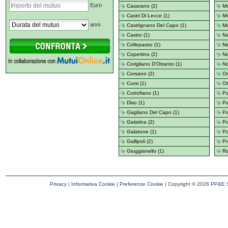
Euro
Casarano (2)
Mo
Castri Di Lecce (1)
Mo
anni
Castrignano Del Capo (1)
Mu
Castro (1)
Na
Collepasso (1)
Ne
Copertino (2)
No
Corigliano D'Otranto (1)
No
Corsano (2)
Or
Cursi (1)
Ot
Cutrofiano (1)
Pa
Diso (1)
Pa
Gagliano Del Capo (1)
Pa
Galatina (2)
Po
Galatone (1)
Po
Gallipoli (2)
Pr
Giuggianello (1)
Ra
Privacy
|
Informativa Cookie
|
Preferenze Cookie
| Copyright ©
2026
PP&E S.